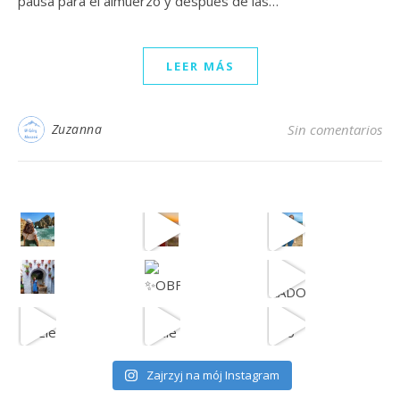
pausa para el almuerzo y después de las…
LEER MÁS
Zuzanna
Sin comentarios
TRAKTUJ KAŻDĄ MYŚL JAK INWESTYCJĘ
Dziś mój setny dzień medytacji
Celebrujemy Nowy Rok Astrologiczny
Ta myśl żyje
Czuję ogromną
Z tej okaz
Dziś celebrujemy Międzynarodowy Dzień Kobiet
OBFITOŚĆ
RADOŚĆ
K
Ten weekend mogę podsumować właśnie t
Dzisiaj przychodzę z inspiracją o sz
Poniżej lista T
Co zobaczyć w Hiszpanii w 2023 roku?
Hiszpan
Zajrzyj na mój Instagram