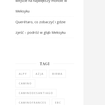
wejście na największy monolit w
Meksyku
Querétaro, co zobaczyć i gdzie
zjeść – podróż w głąb Meksyku
TAGI
ALPY
AZJA
BIRMA
CAMINO
CAMINODESANTIAGO
CAMINOFRANCES
EBC