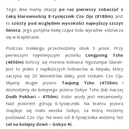
Tego dnia mamy okazję
po raz pierwszy zobaczyć z
taką klarownością 8-tysięcznik Czo Oju (8188m)
. Jest
to
szósty pod względem wysokości najwyższy szczyt
świata.
Jego potężna białą czapa lodu wyraźnie odznacza
się w krajobrazie.
Podczas trekkingu przechodzimy obok 3 jezior. Przy
pierwszym najmniejszym jeziorku
Longpong Tsho
(4650m)
kończy się morena lodowca Ngozumpa Glacier.
Jest to jeden z najdłuższych lodowców w Nepalu, który
zaczyna się 20 kilometrów dalej, pod stokami Czo Oju.
Mijamy drugie jezioro
Taujung Tsho (4730m)
i
dochodzimy do kolejnego jeziora Gokyo Tsho (lub inaczej
Dudh Pokhari – 4750m
). Kolor wody jest niesamowity.
Nad jeziorem górują 6-tysięczniki. Na krańcu jeziora
znajduje się mała wioska Gokyo, za którą możemy
podziwiać Czo Oju. Na lewo od 8-tysięcznika widzimy też
cel na kolejny dzień – Gokyo Ri.