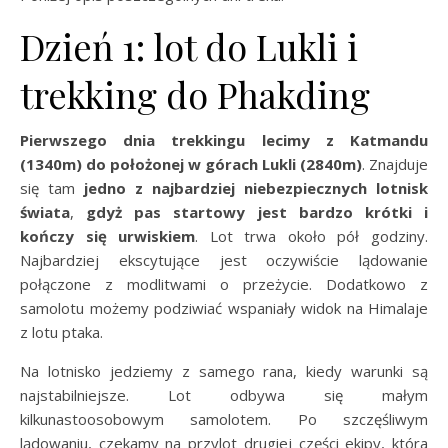
Dzień 1: lot do Lukli i
trekking do Phakding
Pierwszego dnia trekkingu lecimy z Katmandu
(1340m) do położonej w górach Lukli (2840m)
. Znajduje
się tam
jedno z najbardziej niebezpiecznych lotnisk
świata
,
gdyż pas startowy jest bardzo krótki i
kończy się urwiskiem
. Lot trwa około pół godziny.
Najbardziej ekscytujące jest oczywiście lądowanie
połączone z modlitwami o przeżycie. Dodatkowo z
samolotu możemy podziwiać wspaniały widok na Himalaje
z lotu ptaka.
Na lotnisko jedziemy z samego rana, kiedy warunki są
najstabilniejsze. Lot odbywa się małym
kilkunastoosobowym samolotem. Po szczęśliwym
lądowaniu, czekamy na przylot drugiej części ekipy, która