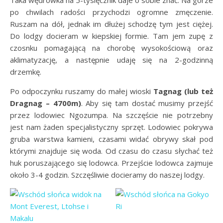
Taka wędrówka na 5-tysięcznik daje o sobie znać. Na górze
po chwilach radości przychodzi ogromne zmęczenie.
Ruszam na dół, jednak im dłużej schodzę tym jest ciężej.
Do lodgy docieram w kiepskiej formie. Tam jem zupę z
czosnku pomagającą na chorobę wysokościową oraz
aklimatyzację, a następnie udaję się na 2-godzinną
drzemkę.
Po odpoczynku ruszamy do małej wioski
Tagnag (lub też
Dragnag – 4700m)
. Aby się tam dostać musimy przejść
przez lodowiec Ngozumpa. Na szczęście nie potrzebny
jest nam żaden specjalistyczny sprzęt. Lodowiec pokrywa
gruba warstwa kamieni, czasami widać obrywy skał pod
którymi znajduje się woda. Od czasu do czasu słychać też
huk poruszającego się lodowca. Przejście lodowca zajmuje
około 3-4 godzin. Szczęśliwie docieramy do naszej lodgy.