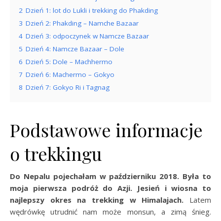
2
Dzień 1: lot do Lukli i trekking do Phakding
3
Dzień 2: Phakding – Namche Bazaar
4
Dzień 3: odpoczynek w Namcze Bazaar
5
Dzień 4: Namcze Bazaar – Dole
6
Dzień 5: Dole – Machhermo
7
Dzień 6: Machermo – Gokyo
8
Dzień 7: Gokyo Ri i Tagnag
Podstawowe informacje
o trekkingu
Do Nepalu pojechałam w październiku 2018. Była to
moja pierwsza podróż do Azji.
Jesień i wiosna to
najlepszy okres na trekking w Himalajach.
Latem
wędrówkę utrudnić nam może monsun, a zimą śnieg.