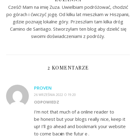
Cześć! Mam na imię Zuza. Uwielbiam podróżować, chodzić
po górach i ćwiczyć jogę. Od kilku lat mieszkam w Hiszpanii,
gdzie poznaję lokalne góry. Przeszłam tam kilka dróg
Camino de Santiago. Stworzyłam ten blog aby dzielić się
swoimi doświadczeniami z podróży.
2 KOMENTARZE
PROVEN
26 WRZEŚNIA 2022 O 19:20
ODPOWIEDZ
Ι’m not that much of a online readеr to
be honest but your blogѕ really nice, keep it
up! I’ll go ahead and bookmark your website
to come bacҝ in the futurｅ.