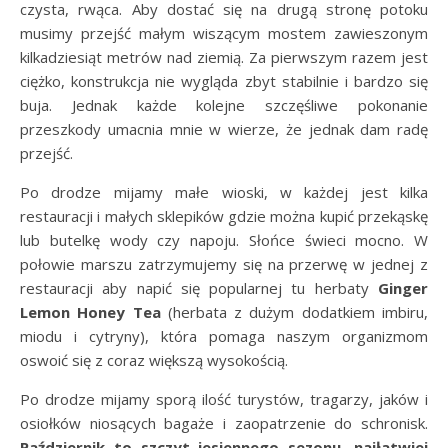
czysta, rwąca. Aby dostać się na drugą stronę potoku
musimy przejść małym wiszącym mostem zawieszonym
kilkadziesiąt metrów nad ziemią. Za pierwszym razem jest
ciężko, konstrukcja nie wygląda zbyt stabilnie i bardzo się
buja. Jednak każde kolejne szczęśliwe pokonanie
przeszkody umacnia mnie w wierze, że jednak dam radę
przejść.
Po drodze mijamy małe wioski, w każdej jest kilka
restauracji i małych sklepików gdzie można kupić przekąskę
lub butelkę wody czy napoju. Słońce świeci mocno. W
połowie marszu zatrzymujemy się na przerwę w jednej z
restauracji aby napić się popularnej tu herbaty
Ginger
Lemon Honey Tea
(herbata z dużym dodatkiem imbiru,
miodu i cytryny), która pomaga naszym organizmom
oswoić się z coraz większą wysokością.
Po drodze mijamy sporą ilość turystów, tragarzy, jaków i
osiołków niosących bagaże i zaopatrzenie do schronisk.
Październik to szczyt jesiennego sezonu, najłatwiej