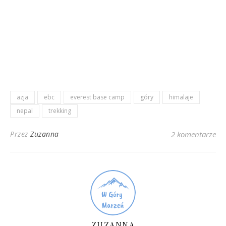
azja
ebc
everest base camp
góry
himalaje
nepal
trekking
Przez
Zuzanna
2 komentarze
ZUZANNA