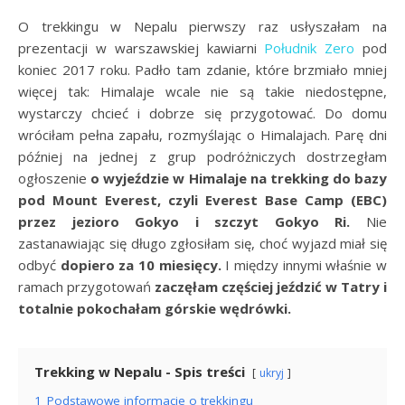
O trekkingu w Nepalu pierwszy raz usłyszałam na
prezentacji w warszawskiej kawiarni
Południk Zero
pod
koniec 2017 roku. Padło tam zdanie, które brzmiało mniej
więcej tak: Himalaje wcale nie są takie niedostępne,
wystarczy chcieć i dobrze się przygotować. Do domu
wróciłam pełna zapału, rozmyślając o Himalajach. Parę dni
później na jednej z grup podróżniczych dostrzegłam
ogłoszenie
o wyjeździe w Himalaje na trekking do bazy
pod Mount Everest, czyli Everest Base Camp (EBC)
przez jezioro Gokyo i szczyt Gokyo Ri.
Nie
zastanawiając się długo zgłosiłam się, choć wyjazd miał się
odbyć
dopiero za 10 miesięcy.
I między innymi właśnie w
ramach przygotowań
zaczęłam częściej jeździć w Tatry i
totalnie pokochałam górskie wędrówki.
Trekking w Nepalu - Spis treści
ukryj
1
Podstawowe informacje o trekkingu