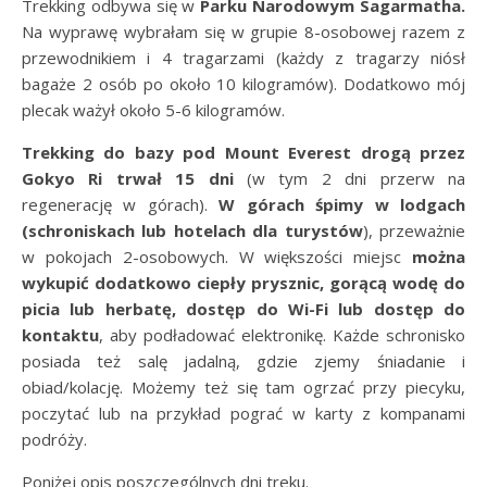
Trekking odbywa się w
Parku Narodowym Sagarmatha.
Na wyprawę wybrałam się w grupie 8-osobowej razem z
przewodnikiem i 4 tragarzami (każdy z tragarzy niósł
bagaże 2 osób po około 10 kilogramów). Dodatkowo mój
plecak ważył około 5-6 kilogramów.
Trekking do bazy pod Mount Everest drogą przez
Gokyo Ri trwał 15 dni
(w tym 2 dni przerw na
regenerację w górach).
W górach śpimy w lodgach
(schroniskach lub hotelach dla turystów
), przeważnie
w pokojach 2-osobowych. W większości miejsc
można
wykupić dodatkowo ciepły prysznic, gorącą wodę do
picia lub herbatę, dostęp do Wi-Fi lub dostęp do
kontaktu
, aby podładować elektronikę. Każde schronisko
posiada też salę jadalną, gdzie zjemy śniadanie i
obiad/kolację. Możemy też się tam ogrzać przy piecyku,
poczytać lub na przykład pograć w karty z kompanami
podróży.
Poniżej opis poszczególnych dni treku.