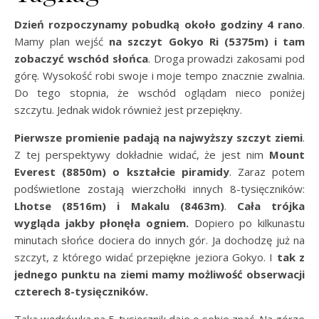
Dzień rozpoczynamy pobudką około godziny 4 rano
.
Mamy plan wejść
na szczyt Gokyo Ri (5375m) i tam
zobaczyć wschód słońca
. Droga prowadzi zakosami pod
górę. Wysokość robi swoje i moje tempo znacznie zwalnia.
Do tego stopnia, że wschód oglądam nieco poniżej
szczytu. Jednak widok również jest przepiękny.
Pierwsze promienie padają na najwyższy szczyt ziemi
.
Z tej perspektywy dokładnie widać, że jest nim
Mount
Everest (8850m) o kształcie piramidy
. Zaraz potem
podświetlone zostają wierzchołki innych 8-tysięczników:
Lhotse (8516m) i Makalu
(8463m)
.
Cała trójka
wygląda jakby płonęła ogniem.
Dopiero po kilkunastu
minutach słońce dociera do innych gór. Ja dochodzę już na
szczyt, z którego widać przepiękne jeziora Gokyo. I
tak z
jednego punktu na ziemi mamy możliwość obserwacji
czterech 8-tysięczników.