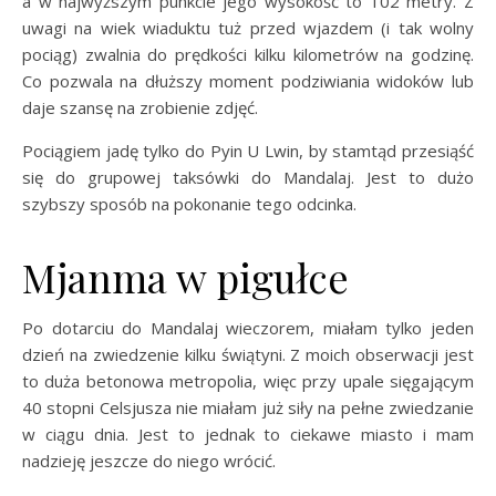
a w najwyższym punkcie jego wysokość to 102 metry. Z
uwagi na wiek wiaduktu tuż przed wjazdem (i tak wolny
pociąg) zwalnia do prędkości kilku kilometrów na godzinę.
Co pozwala na dłuższy moment podziwiania widoków lub
daje szansę na zrobienie zdjęć.
Pociągiem jadę tylko do Pyin U Lwin, by stamtąd przesiąść
się do grupowej taksówki do Mandalaj. Jest to dużo
szybszy sposób na pokonanie tego odcinka.
Mjanma w pigułce
Po dotarciu do Mandalaj wieczorem, miałam tylko jeden
dzień na zwiedzenie kilku świątyni. Z moich obserwacji jest
to duża betonowa metropolia, więc przy upale sięgającym
40 stopni Celsjusza nie miałam już siły na pełne zwiedzanie
w ciągu dnia. Jest to jednak to ciekawe miasto i mam
nadzieję jeszcze do niego wrócić.