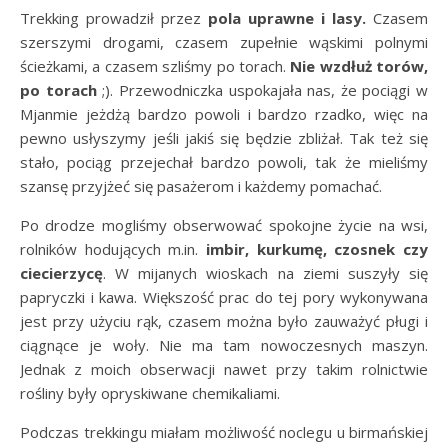
Trekking prowadził przez
pola uprawne i lasy.
Czasem
szerszymi drogami, czasem zupełnie wąskimi polnymi
ścieżkami, a czasem szliśmy po torach.
Nie wzdłuż torów,
po torach
;). Przewodniczka uspokajała nas, że pociągi w
Mjanmie jeżdżą bardzo powoli i bardzo rzadko, więc na
pewno usłyszymy jeśli jakiś się będzie zbliżał. Tak też się
stało, pociąg przejechał bardzo powoli, tak że mieliśmy
szansę przyjżeć się pasażerom i każdemy pomachać.
Po drodze mogliśmy obserwować spokojne życie na wsi,
rolników hodujących m.in.
imbir, kurkumę, czosnek czy
ciecierzycę
. W mijanych wioskach na ziemi suszyły się
papryczki i kawa. Większość prac do tej pory wykonywana
jest przy użyciu rąk, czasem można było zauważyć pługi i
ciągnące je woły. Nie ma tam nowoczesnych maszyn.
Jednak z moich obserwacji nawet przy takim rolnictwie
rośliny były opryskiwane chemikaliami.
Podczas trekkingu miałam możliwość noclegu u birmańskiej