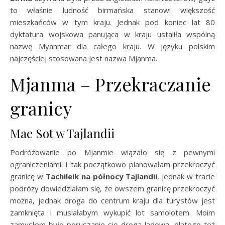
to właśnie ludność birmańska stanowi większość
mieszkańców w tym kraju. Jednak pod koniec lat 80
dyktatura wojskowa panująca w kraju ustaliła wspólną
nazwę Myanmar dla całego kraju. W języku polskim
najczęściej stosowana jest nazwa Mjanma.
Mjanma – Przekraczanie
granicy
Mae Sot w Tajlandii
Podróżowanie po Mjanmie wiązało się z pewnymi
ograniczeniami. I tak początkowo planowałam przekroczyć
granicę w
Tachileik
na północy Tajlandii
, jednak w tracie
podróży dowiedziałam się, że owszem granicę przekroczyć
można, jednak droga do centrum kraju dla turystów jest
zamknięta i musiałabym wykupić lot samolotem. Moim
zamysłem było poruszanie się drogą lądową, dlatego też