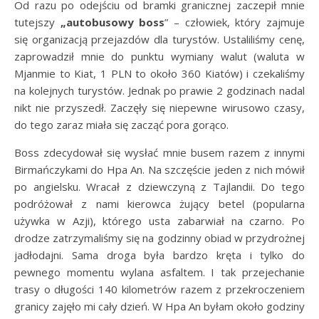
Od razu po odejściu od bramki granicznej zaczepił mnie
tutejszy
„autobusowy boss
” – człowiek, który zajmuje
się organizacją przejazdów dla turystów. Ustaliliśmy cenę,
zaprowadził mnie do punktu wymiany walut (waluta w
Mjanmie to Kiat, 1 PLN to około 360 Kiatów) i czekaliśmy
na kolejnych turystów. Jednak po prawie 2 godzinach nadal
nikt nie przyszedł. Zaczęły się niepewne wirusowo czasy,
do tego zaraz miała się zacząć pora gorąco.
Boss zdecydował się wysłać mnie busem razem z innymi
Birmańczykami do Hpa An. Na szczęście jeden z nich mówił
po angielsku. Wracał z dziewczyną z Tajlandii. Do tego
podróżował z nami kierowca żujący betel (popularna
używka w Azji), którego usta zabarwiał na czarno. Po
drodze zatrzymaliśmy się na godzinny obiad w przydrożnej
jadłodajni. Sama droga była bardzo kręta i tylko do
pewnego momentu wylana asfaltem. I tak przejechanie
trasy o długości 140 kilometrów razem z przekroczeniem
granicy zajęło mi cały dzień. W Hpa An byłam około godziny