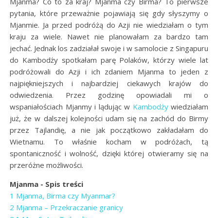
Mjanma? Co to za kraj? Mjanma czy Birma? To pierwsze
pytania, które przeważnie pojawiają się gdy słyszymy o
Mjanmie. Ja przed podróżą do Azji nie wiedziałam o tym
kraju za wiele. Nawet nie planowałam za bardzo tam
jechać. Jednak los zadziałał swoje i w samolocie z Singapuru
do Kambodży spotkałam parę Polaków, którzy wiele lat
podróżowali do Azji i ich zdaniem Mjanma to jeden z
najpiękniejszych i najbardziej ciekawych krajów do
odwiedzenia. Przez godzinę opowiadali mi o
wspaniałościach Mjanmy i lądując w
Kambodży
wiedziałam
już, że w dalszej kolejności udam się na zachód do Birmy
przez Tajlandię, a nie jak początkowo zakładałam do
Wietnamu. To właśnie kocham w podróżach, tą
spontaniczność i wolność, dzięki której otwieramy się na
przeróżne możliwości.
Mjanma - Spis treści
1
Mjanma, Birma czy Myanmar?
2
Mjanma – Przekraczanie granicy