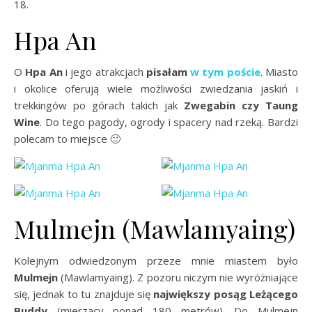
18.
Hpa An
O
Hpa An
i jego atrakcjach
pisałam
w tym poście
. Miasto
i okolice oferują wiele możliwości zwiedzania jaskiń i
trekkingów po górach takich jak
Zwegabin czy Taung
Wine
. Do tego pagody, ogrody i spacery nad rzeką. Bardzi
polecam to miejsce 🙂
Mulmejn (Mawlamyaing)
Kolejnym odwiedzonym przeze mnie miastem było
Mulmejn
(Mawlamyaing). Z pozoru niczym nie wyróżniające
się, jednak to tu znajduje się
największy posąg Leżącego
Buddy
(mierzący ponad 180 metrów). Do Mulmejn