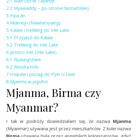
2.1
Mae Sot w Tajlandii
2.2
Myawaddy – po stronie birmańskiej
3
Hpa An
4
Mulmejn (Mawlamyaing)
5
Kalaw i trekking do Inle Lake
5.1
Przyjazd do Kalaw
5.2
Trekking do Inle Lake
6
Jezioro Inle (Inle Lake)
6.1
Nyaungshwe
6.2
Wioska tofu
7
Hsipaw i pociąg do Pyin U Lwin
8
Mjanma w pigułce
Mjanma, Birma czy
Myanmar?
I tak w podróży dowiedziałam się, że nazwa
Mjanma
(Myanmar) używana jest przez mieszkańców. Z kolei nazwa
Birma
używana była przez angielskich kolonizatorów, gdyż