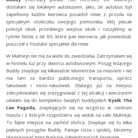
dostałam się lokalnym autobusem. Jako, że autobus był
zapełniony ludźmi kierowca posadził mnie z przodu na
specjalnym stołeczku swojego pomocnika. Mój plecak
położyli obok przedniego wejścia obok i ruszyliśmy w
rytmie hitów z lat 80, które pan kierowca, jak powiedział,
puszczał z Youtube specjalnie dla mnie.
W Mulmejn nie ma za wiele do zwiedzania. Zatrzymałam się
w hostelu tuż przy dworcu autobusowym. Posąg leżącego
Buddy znajduje się kilkanaście kilometrów za miastem i nie
ma tam za bardzo publicznego transportu, oprócz
taksówek i moto-taksówek. Dlatego już na miejscu
zdecydowałam się zrezygnować z tej atrakcji i wieczorem
udałam się do kompleksu świątyń buddyjskich
Kyeik Tha
Lan Pagoda
, znajdujących się na wzgórzu w centrum
miasta i z których rozpościera się widok na całe Mulmejn.
To fajne miejsce na zachód słońca. Znajduje się tu kilka
pięknych posągów Buddy. Panuje cisza i spokój. Możemy
obserwować mieszkańców odwiedzających świątynie.