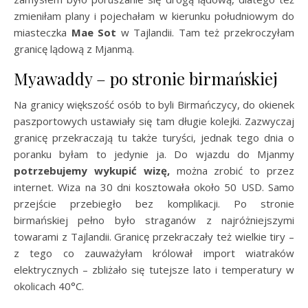
zmieniłam plany i pojechałam w kierunku południowym do
miasteczka
Mae Sot
w Tajlandii. Tam też przekroczyłam
granicę lądową z Mjanmą.
Myawaddy – po stronie birmańskiej
Na granicy większość osób to byli Birmańczycy, do okienek
paszportowych ustawiały się tam długie kolejki. Zazwyczaj
granicę przekraczają tu także turyści, jednak tego dnia o
poranku byłam to jedynie ja. Do wjazdu do Mjanmy
potrzebujemy wykupić wizę,
można zrobić to przez
internet. Wiza na 30 dni kosztowała około 50 USD. Samo
przejście przebiegło bez komplikacji. Po stronie
birmańskiej pełno było straganów z najróżniejszymi
towarami z Tajlandii. Granicę przekraczały też wielkie tiry –
z tego co zauważyłam królował import wiatraków
elektrycznych – zbliżało się tutejsze lato i temperatury w
okolicach 40°C.